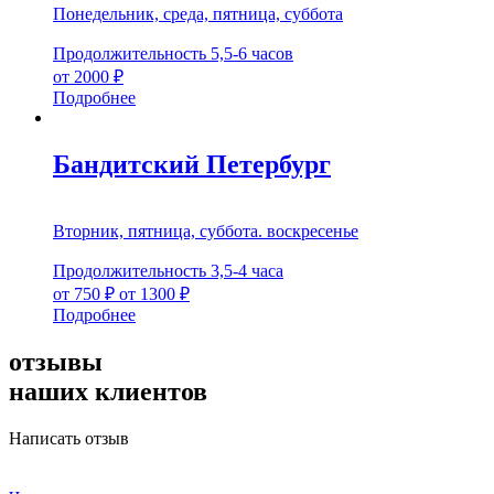
Понедельник, среда, пятница, суббота
товара.
Продолжительность 5,5-6 часов
от 2000 ₽
Этот
Подробнее
товар
имеет
несколько
Бандитский Петербург
вариаций.
Опции
можно
Вторник, пятница, суббота. воскресенье
выбрать
на
Продолжительность 3,5-4 часа
странице
от 750 ₽
от 1300 ₽
товара.
Этот
Подробнее
товар
имеет
отзывы
несколько
наших клиентов
вариаций.
Опции
можно
Написать отзыв
выбрать
на
Ч
странице