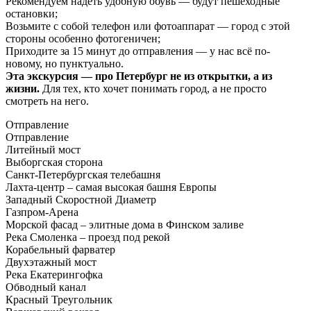
Рекомендуем надеть удобную обувь — будут пешеходные
остановки;
Возьмите с собой телефон или фотоаппарат — город с этой
стороны особенно фотогеничен;
Приходите за 15 минут до отправления — у нас всё по-
новому, но пунктуально.
Эта экскурсия — про Петербург не из открытки, а из
жизни.
Для тех, кто хочет понимать город, а не просто
смотреть на него.
Отправление
Отправление
Литейный мост
Выборгская сторона
Санкт-Петербургская телебашня
Лахта-центр – самая высокая башня Европы
Западный Скоростной Диаметр
Газпром-Арена
Морской фасад – элитные дома в Финском заливе
Река Смоленка – проезд под рекой
Корабельный фарватер
Двухэтажный мост
Река Екатерингофка
Обводный канал
Красный Треугольник