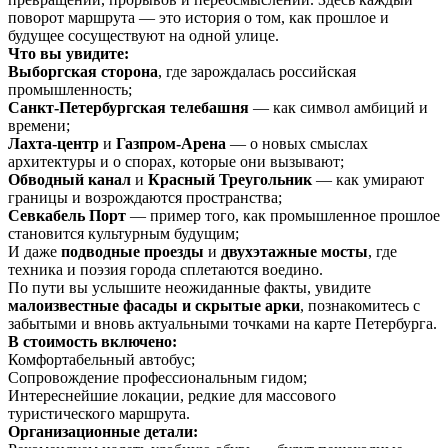
поворот маршрута — это история о том, как прошлое и
будущее сосуществуют на одной улице.
Что вы увидите:
Выборгская сторона
, где зарождалась российская
промышленность;
Санкт-Петербургская телебашня
— как символ амбиций и
времени;
Лахта-центр
и
Газпром-Арена
— о новых смыслах
архитектуры и о спорах, которые они вызывают;
Обводный канал
и
Красный Треугольник
— как умирают
границы и возрождаются пространства;
Севкабель Порт
— пример того, как промышленное прошлое
становится культурным будущим;
И даже
подводные проезды
и
двухэтажные мосты
, где
техника и поэзия города сплетаются воедино.
По пути вы услышите неожиданные факты, увидите
малоизвестные фасады и скрытые арки
, познакомитесь с
забытыми и вновь актуальными точками на карте Петербурга.
В стоимость включено:
Комфортабельный автобус;
Сопровождение профессиональным гидом;
Интереснейшие локации, редкие для массового
туристического маршрута.
Организационные детали: