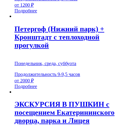
от 1200 ₽
Этот
Подробнее
товар
имеет
несколько
Петергоф (Нижний парк) +
вариаций.
Кронштадт с теплоходной
Опции
можно
прогулкой
выбрать
на
странице
Понедельник, среда, суббуота
товара.
Продолжительность 9-9,5 часов
от 2000 ₽
Этот
Подробнее
товар
имеет
несколько
ЭКСКУРСИЯ В ПУШКИН с
вариаций.
посещением Екатерининского
Опции
можно
дворца, парка и Лицея
выбрать
на
странице