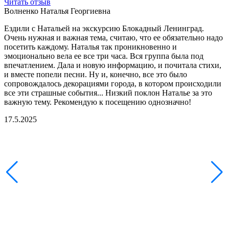
Читать отзыв
И
товара.
Волненко Наталья Георгиевна
С
Ездили с Натальей на экскурсию Блокадный Ленинград.
н
Очень нужная и важная тема, считаю, что ее обязательно надо
К
посетить каждому. Наталья так проникновенно и
р
эмоционально вела ее все три часа. Вся группа была под
1
впечатлением. Дала и новую информацию, и почитала стихи,
и вместе попели песни. Ну и, конечно, все это было
сопровождалось декорациями города, в котором происходили
все эти страшные события... Низкий поклон Наталье за это
важную тему. Рекомендую к посещению однозначно!
17.5.2025