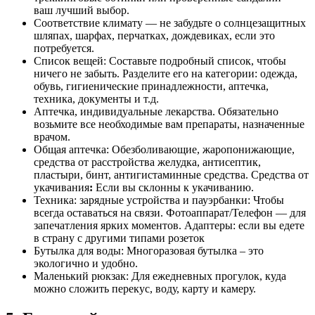
ваш лучший выбор.
Соответствие климату — не забудьте о солнцезащитных
шляпах, шарфах, перчатках, дождевиках, если это
потребуется.
Список вещей: Составьте подробный список, чтобы
ничего не забыть. Разделите его на категории: одежда,
обувь, гигиенические принадлежности, аптечка,
техника, документы и т.д.
Аптечка, индивидуальные лекарства. Обязательно
возьмите все необходимые вам препараты, назначенные
врачом.
Общая аптечка: Обезболивающие, жаропонижающие,
средства от расстройства желудка, антисептик,
пластыри, бинт, антигистаминные средства.
Средства от
укачивания
:
Если вы склонны к укачиванию.
Техника: зарядные устройства и пауэрбанки: Чтобы
всегда оставаться на связи.
Фотоаппарат/Телефон — для
запечатления ярких моментов.
Адаптеры: если вы едете
в страну с другими типами розеток
Бутылка для воды: Многоразовая бутылка – это
экологично и удобно.
Маленький рюкзак: Для ежедневных прогулок, куда
можно сложить перекус, воду, карту и камеру.